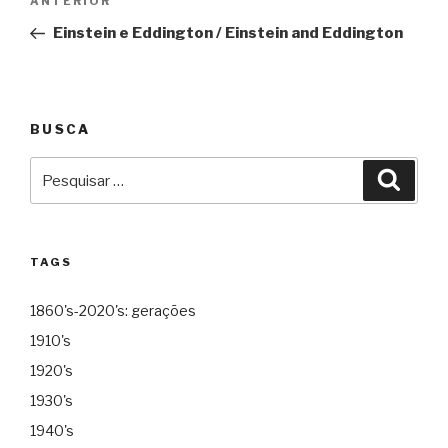
Anterior
ANTERIOR
de
Einstein e Eddington / Einstein and Eddington
Post
BUSCA
Pesquisar
Pesqu
por:
TAGS
1860's-2020's: gerações
1910's
1920's
1930's
1940's