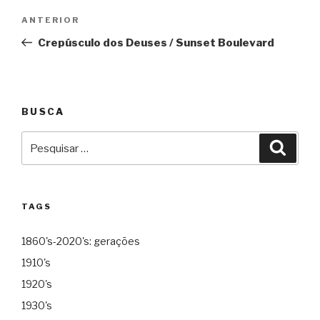
Navegação
Anterior
ANTERIOR
de
Crepúsculo dos Deuses / Sunset Boulevard
Post
BUSCA
Pesquisar
Pesqu
por:
TAGS
1860's-2020's: gerações
1910's
1920's
1930's