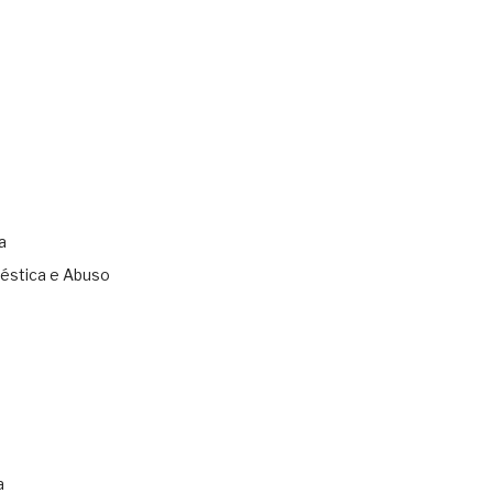
a
éstica e Abuso
s
a