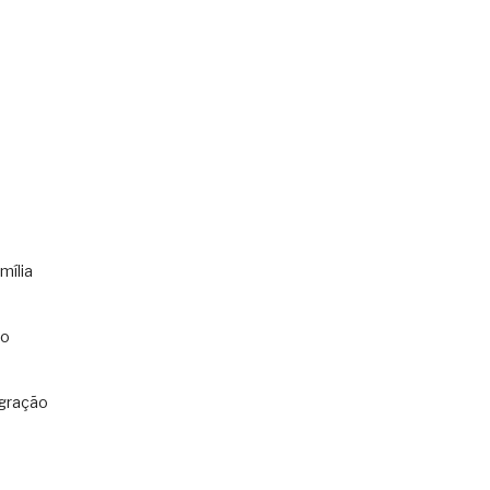
mília
co
gração