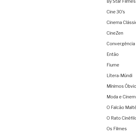
By Star Filmes
Cine 30's
Cinema Clássi
CineZen
Convergência 
Então
Fiume
Lítera-Múndi
Mínimos Óbvi
Moda e Cinem
O Falcão Malt
O Rato Cinéfil
Os Filmes