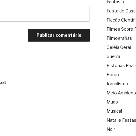
Fantasia
Festa de Cas
Ficção Científ
Filmes Sobre 
Filmografias
Geléia Geral
Guerra
Histórias Reai
Homo
set
Jornalismo
Meio Ambient
Mudo
Musical
Natal e Festa
Noir