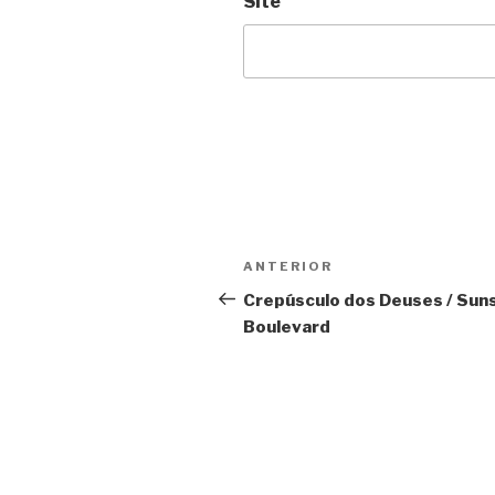
Site
Navegação
Anterior
ANTERIOR
de
Crepúsculo dos Deuses / Sun
Boulevard
Post