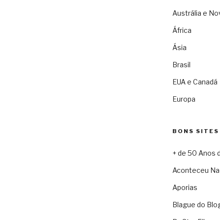
Austrália e No
África
Ásia
Brasil
EUA e Canadá
Europa
BONS SITES
+ de 50 Anos 
Aconteceu Na
Aporias
Blague do Blo