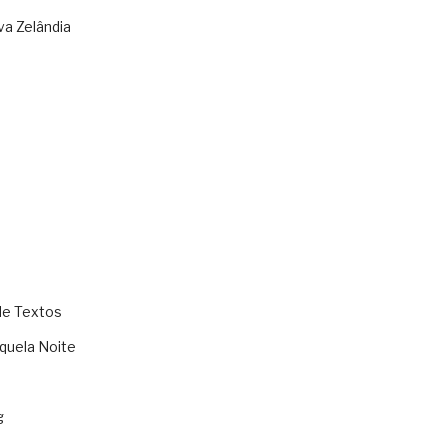
va Zelândia
de Textos
quela Noite
g