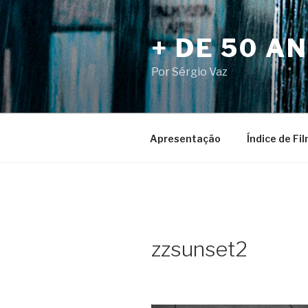
Pular
para
+ DE 50 A
o
conteúdo
Por Sérgio Vaz
Apresentação
Índice de Fi
zzsunset2