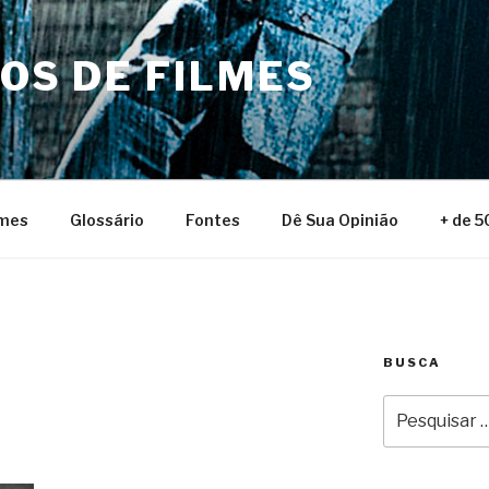
NOS DE FILMES
lmes
Glossário
Fontes
Dê Sua Opinião
+ de 5
BUSCA
Pesquisar
por: