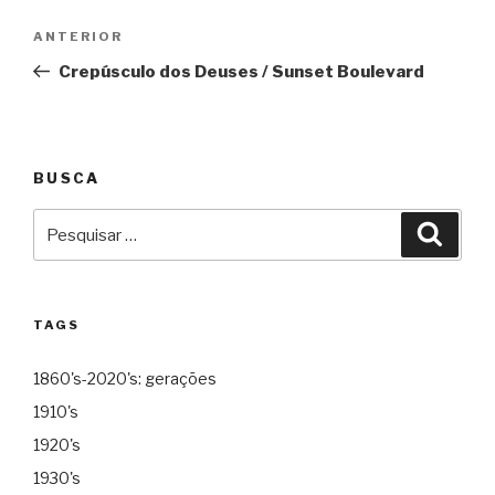
Navegação
Anterior
ANTERIOR
de
Crepúsculo dos Deuses / Sunset Boulevard
Post
BUSCA
Pesquisar
Pesqu
por:
TAGS
1860's-2020's: gerações
1910's
1920's
1930's