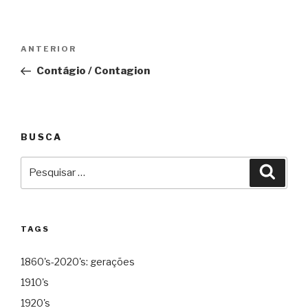
Navegação
Anterior
ANTERIOR
de
Contágio / Contagion
Post
BUSCA
Pesquisar
Pesqu
por:
TAGS
1860's-2020's: gerações
1910's
1920's