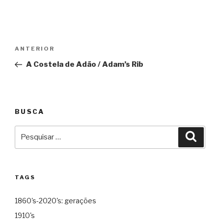
Navegação
Anterior
ANTERIOR
de
A Costela de Adão / Adam’s Rib
Post
BUSCA
Pesquisar
Pesqu
por:
TAGS
1860's-2020's: gerações
1910's