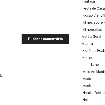
Fantasia
Festa de Cas
Ficção Científ
Filmes Sobre 
Filmografias
Geléia Geral
Guerra
Histórias Reai
Homo
Jornalismo
Meio Ambient
ib
Mudo
Musical
Natal e Festa
Noir