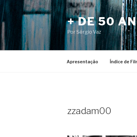
Pular
para
+ DE 50 A
o
conteúdo
Por Sérgio Vaz
Apresentação
Índice de Fi
zzadam00