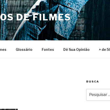
NOS DE FILMES
lmes
Glossário
Fontes
Dê Sua Opinião
+ de 5
BUSCA
Pesquisar
por: