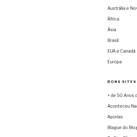
Austrália e No
África
Ásia
Brasil
EUA e Canadá
Europa
BONS SITES
+ de 50 Anos 
Aconteceu Na
Aporias
Blague do Blo