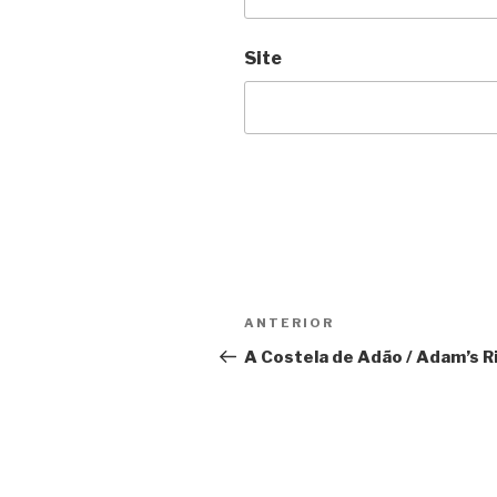
Site
Navegação
Anterior
ANTERIOR
de
A Costela de Adão / Adam’s R
Post