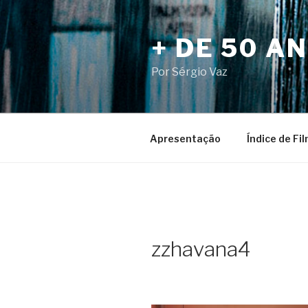
Pular
para
+ DE 50 A
o
conteúdo
Por Sérgio Vaz
Apresentação
Índice de Fi
zzhavana4