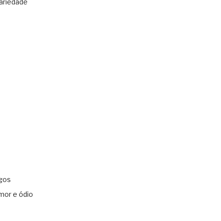
ariedade
gos
mor e ódio