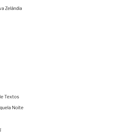
va Zelândia
de Textos
quela Noite
g