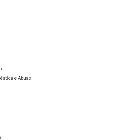
a
éstica e Abuso
s
a