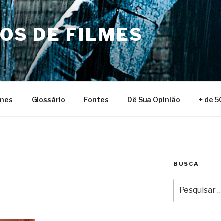
NOS DE FILMES
lmes
Glossário
Fontes
Dê Sua Opinião
+ de 5
BUSCA
Pesquisar
por: