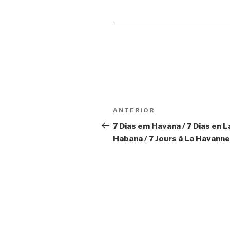
Navegação
Anterior
ANTERIOR
de
7 Dias em Havana / 7 Dias en L
Habana / 7 Jours à La Havanne
Post