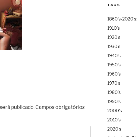
TAGS
1860's-2020's
1910's
1920's
1930's
1940's
1950's
1960's
1970's
1980's
1990's
será publicado.
Campos obrigatórios
2000's
2010's
2020's