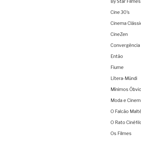
By Star Filmes
Cine 30's
Cinema Clássi
CineZen
Convergência 
Então
Fiume
Lítera-Múndi
Mínimos Óbvi
Moda e Cinem
O Falcão Malt
O Rato Cinéfil
Os Filmes