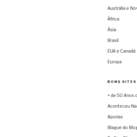
Austrália e No
África
Ásia
Brasil
EUA e Canadá
Europa
BONS SITES
+ de 50 Anos 
Aconteceu Na
Aporias
Blague do Blo