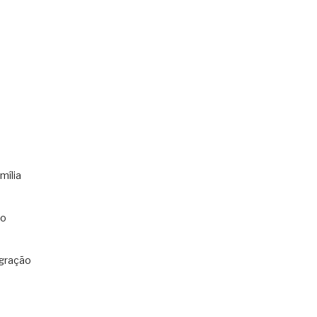
mília
co
gração