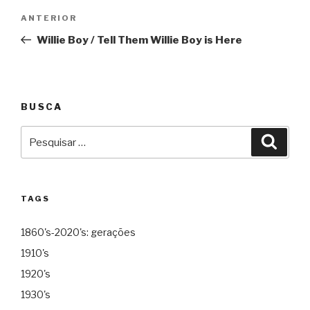
Navegação
Anterior
ANTERIOR
de
Willie Boy / Tell Them Willie Boy is Here
Post
BUSCA
Pesquisar
Pesqu
por:
TAGS
1860's-2020's: gerações
1910's
1920's
1930's