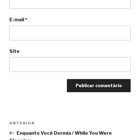
E-mail
*
Site
Navegação
Anterior
ANTERIOR
de
Enquanto Você Dormia / While You Were
Post