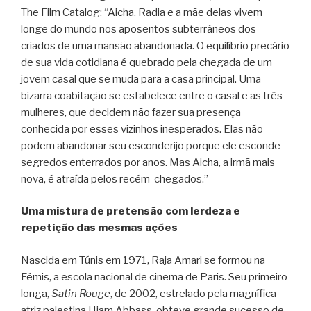
The Film Catalog: “Aicha, Radia e a mãe delas vivem
longe do mundo nos aposentos subterrâneos dos
criados de uma mansão abandonada. O equilíbrio precário
de sua vida cotidiana é quebrado pela chegada de um
jovem casal que se muda para a casa principal. Uma
bizarra coabitação se estabelece entre o casal e as três
mulheres, que decidem não fazer sua presença
conhecida por esses vizinhos inesperados. Elas não
podem abandonar seu esconderijo porque ele esconde
segredos enterrados por anos. Mas Aicha, a irmã mais
nova, é atraída pelos recém-chegados.”
Uma mistura de pretensão com lerdeza e
repetição das mesmas ações
Nascida em Túnis em 1971, Raja Amari se formou na
Fémis, a escola nacional de cinema de Paris. Seu primeiro
longa,
Satin Rouge
, de 2002, estrelado pela magnífica
atriz palestina Hiam Abbass, obteve grande sucesso de