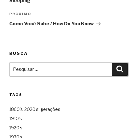
Sleeping
Próximo
PRÓXIMO
Como Você Sabe / How Do You Know
BUSCA
Pesquisar
Pesqu
por:
TAGS
1860's-2020's: gerações
1910's
1920's
1930's