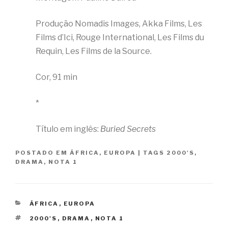
Produção Nomadis Images, Akka Films, Les
Films d’Ici, Rouge International, Les Films du
Requin, Les Films de la Source.
Cor, 91 min
*
Título em inglês:
Buried Secrets
POSTADO EM
ÁFRICA
,
EUROPA
|
TAGS
2000'S
,
DRAMA
,
NOTA 1
CATEGORIAS
ÁFRICA
,
EUROPA
TAGS
2000'S
,
DRAMA
,
NOTA 1