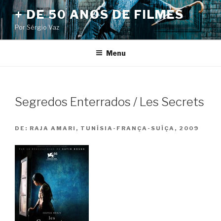
Pular
+ DE 50 ANOS DE FILMES
para
Por Sérgio Vaz
o
conteúdo
Menu
Segredos Enterrados / Les Secrets
DE:
RAJA AMARI, TUNÍSIA-FRANÇA-SUÍÇA, 2009