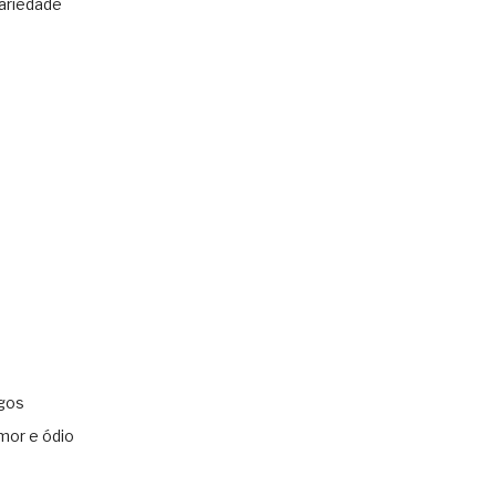
ariedade
gos
mor e ódio