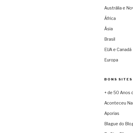
Austrália e No
África
Ásia
Brasil
EUA e Canadá
Europa
BONS SITES
+ de 50 Anos 
Aconteceu Na
Aporias
Blague do Blo