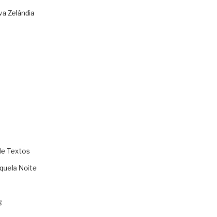
va Zelândia
de Textos
quela Noite
g