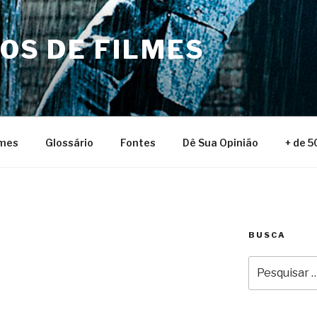
NOS DE FILMES
lmes
Glossário
Fontes
Dê Sua Opinião
+ de 5
BUSCA
Pesquisar
por: