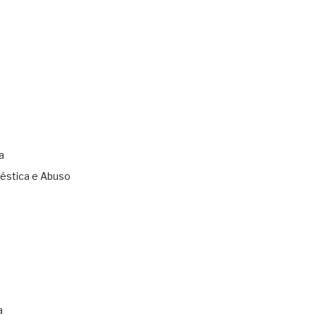
a
éstica e Abuso
s
a