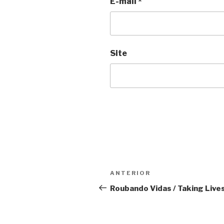
E-mail
*
Site
Navegação
Anterior
ANTERIOR
de
Roubando Vidas / Taking Live
Post