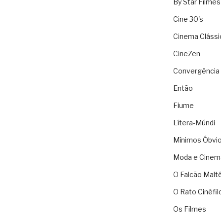
By Star Filmes
Cine 30's
Cinema Clássi
CineZen
Convergência 
Então
Fiume
Lítera-Múndi
Mínimos Óbvi
Moda e Cinem
O Falcão Malt
O Rato Cinéfil
Os Filmes