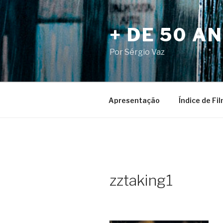
Pular
para
+ DE 50 A
o
conteúdo
Por Sérgio Vaz
Apresentação
Índice de Fi
zztaking1