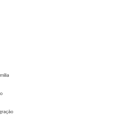
mília
co
gração