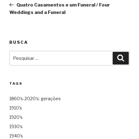
de
Quatro Casamentos e um Funeral / Four
Post
Weddings and a Funeral
BUSCA
Pesquisar
Pesqu
por:
TAGS
1860's-2020's: gerações
1910's
1920's
1930's
1940's