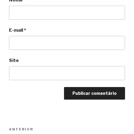
E-mail
*
Site
Navegação
Anterior
ANTERIOR