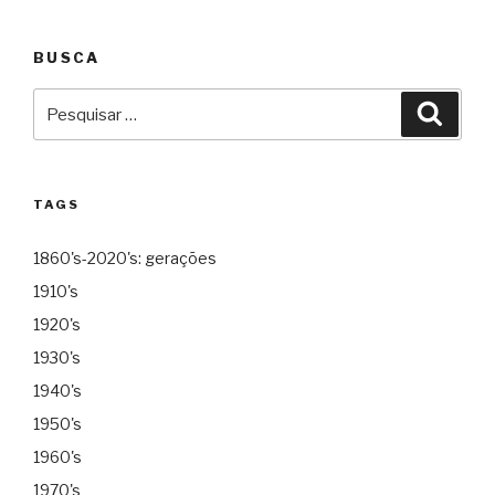
BUSCA
Pesquisar
Pesqu
por:
TAGS
1860's-2020's: gerações
1910's
1920's
1930's
1940's
1950's
1960's
1970's