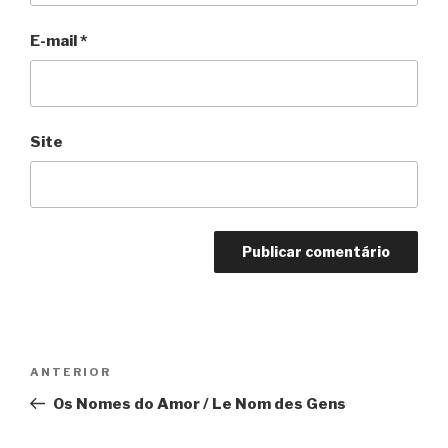
E-mail
*
Site
Navegação
Anterior
ANTERIOR
de
Os Nomes do Amor / Le Nom des Gens
Post