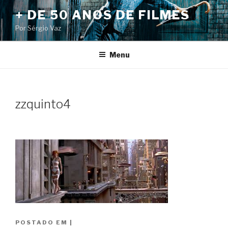
Pular
+ DE 50 ANOS DE FILMES
para
Por Sérgio Vaz
o
conteúdo
Menu
zzquinto4
POSTADO EM
|