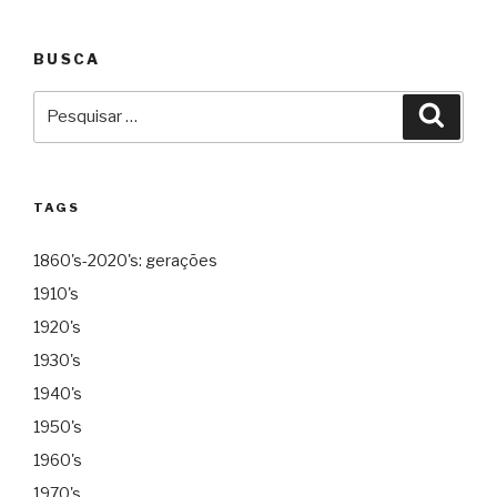
BUSCA
Pesquisar
Pesqu
por:
TAGS
1860's-2020's: gerações
1910's
1920's
1930's
1940's
1950's
1960's
1970's