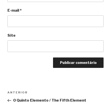
E-mail
*
Site
Navegação
Anterior
ANTERIOR
de
O Quinto Elemento / The Fifth Element
Post