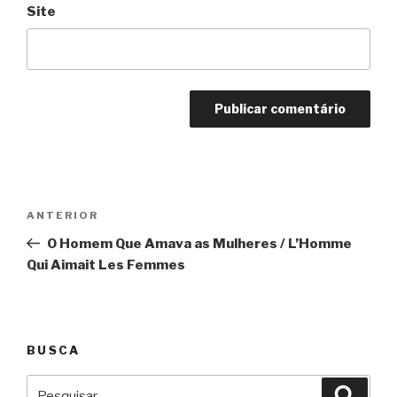
Site
Navegação
Anterior
ANTERIOR
de
O Homem Que Amava as Mulheres / L’Homme
Post
Qui Aimait Les Femmes
BUSCA
Pesquisar
Pesqu