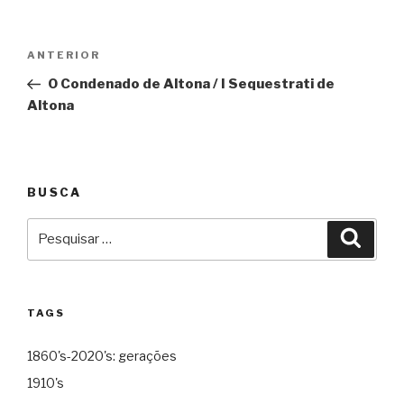
Navegação
Anterior
ANTERIOR
de
O Condenado de Altona / I Sequestrati de
Post
Altona
BUSCA
Pesquisar
Pesqu
por:
TAGS
1860's-2020's: gerações
1910's