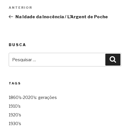
Navegação
Anterior
ANTERIOR
de
Na Idade da Inocência / L’Argent de Poche
Post
BUSCA
Pesquisar
Pesqu
por:
TAGS
1860's-2020's: gerações
1910's
1920's
1930's