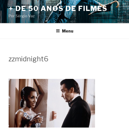
Pular
+ DE 50 ANOS DE FILMES
para
Por Sérgio Vaz
o
conteúdo
Menu
zzmidnight6