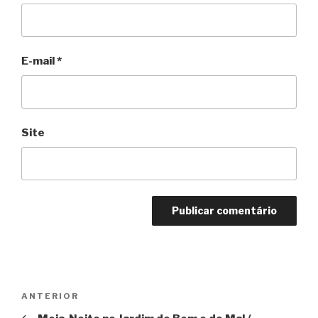
E-mail
*
Site
Navegação
Anterior
ANTERIOR
de