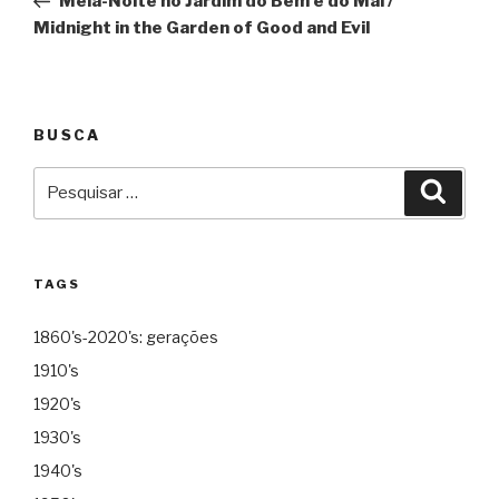
Meia-Noite no Jardim do Bem e do Mal /
Post
Midnight in the Garden of Good and Evil
BUSCA
Pesquisar
Pesqu
por:
TAGS
1860's-2020's: gerações
1910's
1920's
1930's
1940's