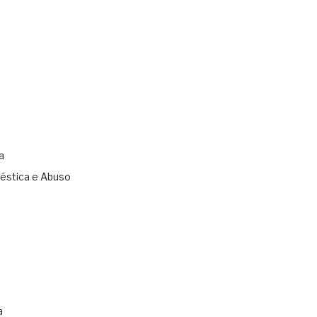
a
éstica e Abuso
s
a