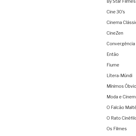
By Star Filmes
Cine 30's
Cinema Clássi
CineZen
Convergência 
Então
Fiume
Lítera-Múndi
Mínimos Óbvi
Moda e Cinem
O Falcão Malt
O Rato Cinéfil
Os Filmes