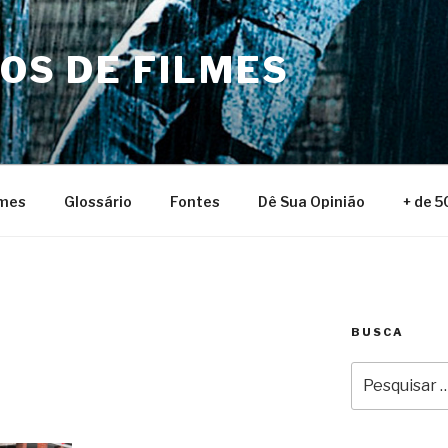
NOS DE FILMES
lmes
Glossário
Fontes
Dê Sua Opinião
+ de 5
BUSCA
Pesquisar
por: