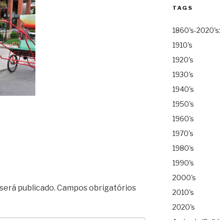
TAGS
1860's-2020's
1910's
1920's
1930's
1940's
1950's
1960's
1970's
1980's
1990's
2000's
será publicado.
Campos obrigatórios
2010's
2020's