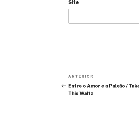
Site
Navegação
Anterior
ANTERIOR
de
Entre o Amor e a Paixão / Tak
This Waltz
Post