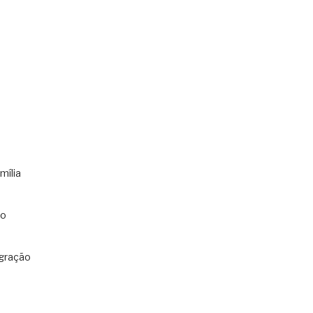
mília
co
gração