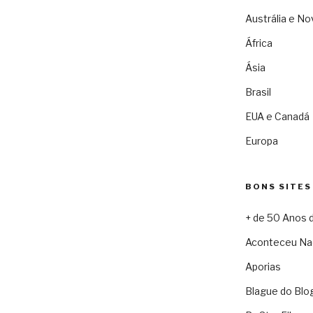
Austrália e No
África
Ásia
Brasil
EUA e Canadá
Europa
BONS SITES
+ de 50 Anos 
Aconteceu Na
Aporias
Blague do Blo