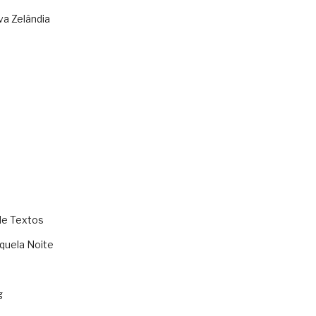
va Zelândia
de Textos
quela Noite
g