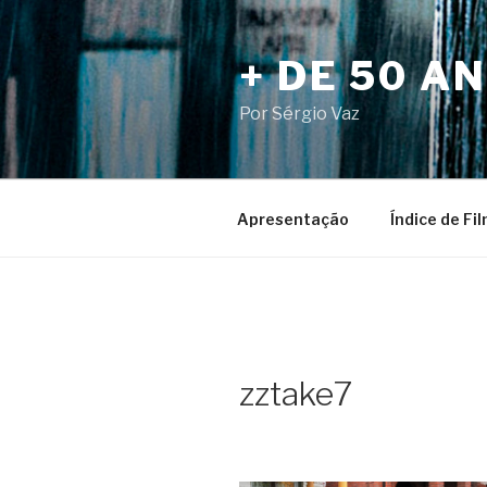
Pular
para
+ DE 50 A
o
conteúdo
Por Sérgio Vaz
Apresentação
Índice de Fi
zztake7