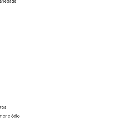
ariedade
gos
mor e ódio