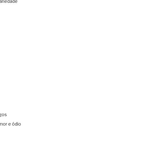
ariedade
gos
mor e ódio