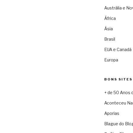
Austrália e No
África
Ásia
Brasil
EUA e Canadá
Europa
BONS SITES
+ de 50 Anos 
Aconteceu Na
Aporias
Blague do Blo