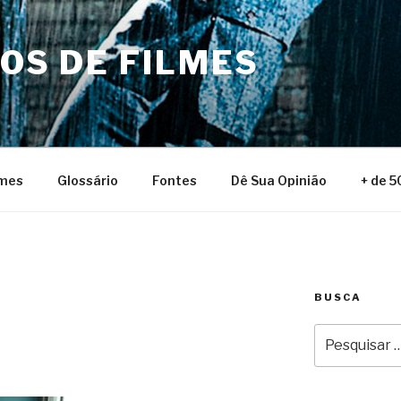
NOS DE FILMES
lmes
Glossário
Fontes
Dê Sua Opinião
+ de 5
BUSCA
Pesquisar
por: