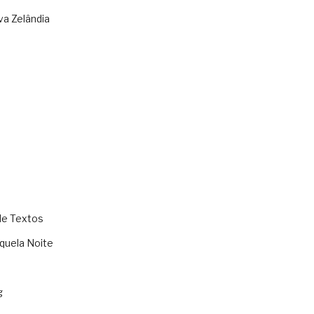
va Zelândia
de Textos
quela Noite
g