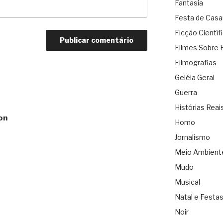
Fantasia
Festa de Cas
Ficção Científ
Filmes Sobre 
Filmografias
Geléia Geral
Guerra
Histórias Reai
on
Homo
Jornalismo
Meio Ambient
Mudo
Musical
Natal e Festa
Noir