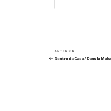
Navegação
Anterior
ANTERIOR
de
Dentro da Casa / Dans la Mais
Post