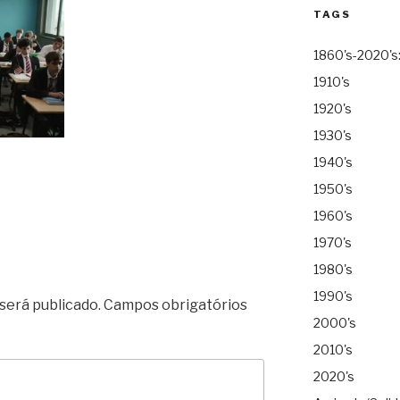
TAGS
1860's-2020's
1910's
1920's
1930's
1940's
1950's
1960's
1970's
1980's
1990's
será publicado.
Campos obrigatórios
2000's
2010's
2020's