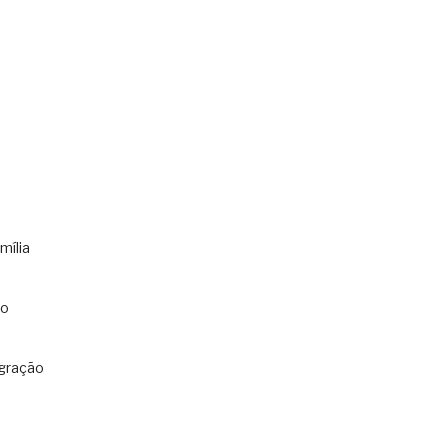
mília
co
gração