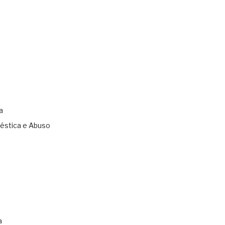
a
éstica e Abuso
s
a