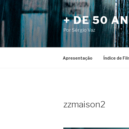
Pular
para
+ DE 50 A
o
conteúdo
Por Sérgio Vaz
Apresentação
Índice de Fi
zzmaison2