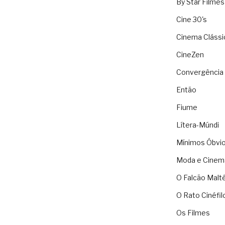
By Star Filmes
Cine 30's
Cinema Clássi
CineZen
Convergência 
Então
Fiume
Lítera-Múndi
Mínimos Óbvi
Moda e Cinem
O Falcão Malt
O Rato Cinéfil
Os Filmes