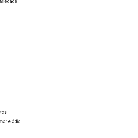
ariedade
gos
mor e ódio