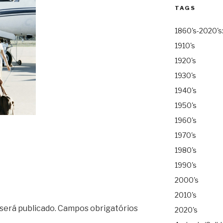
TAGS
1860's-2020's
1910's
1920's
1930's
1940's
1950's
1960's
1970's
1980's
1990's
2000's
2010's
será publicado.
Campos obrigatórios
2020's