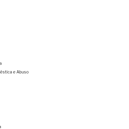
a
éstica e Abuso
s
a