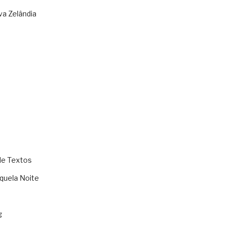
va Zelândia
de Textos
quela Noite
g