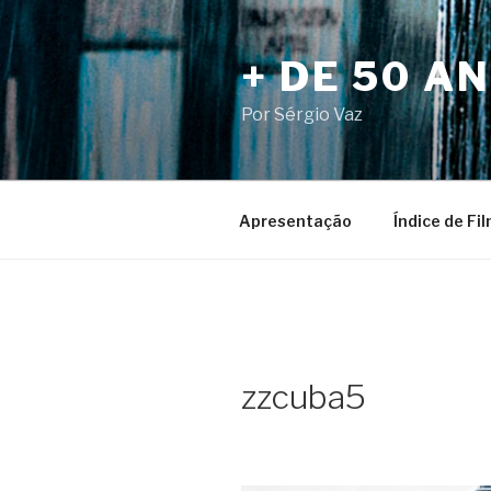
Pular
para
+ DE 50 A
o
conteúdo
Por Sérgio Vaz
Apresentação
Índice de Fi
zzcuba5