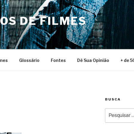
NOS DE FILMES
lmes
Glossário
Fontes
Dê Sua Opinião
+ de 5
BUSCA
Pesquisar
por: