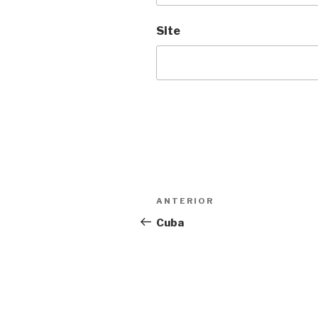
Site
Navegação
Anterior
ANTERIOR
de
Cuba
Post