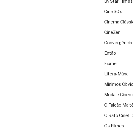
By Star Filmes
Cine 30's
Cinema Clássi
CineZen
Convergência 
Então
Fiume
Lítera-Múndi
Mínimos Óbvi
Moda e Cinem
O Falcão Malt
O Rato Cinéfil
Os Filmes