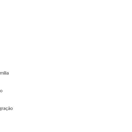
mília
co
gração