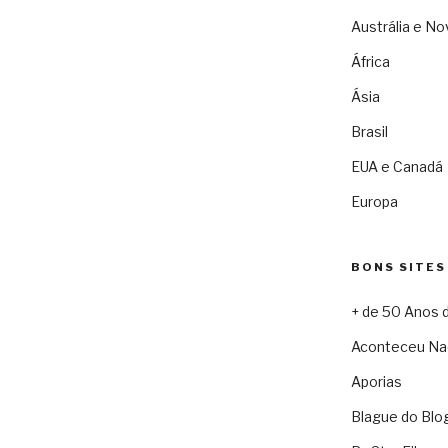
Austrália e No
África
Ásia
Brasil
EUA e Canadá
Europa
BONS SITES
+ de 50 Anos 
Aconteceu Na
Aporias
Blague do Blo