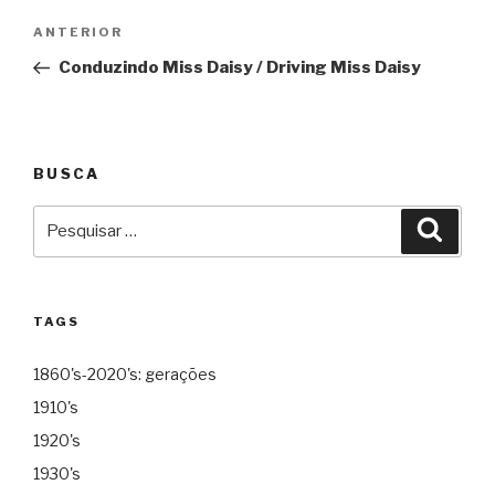
Navegação
Anterior
ANTERIOR
de
Conduzindo Miss Daisy / Driving Miss Daisy
Post
BUSCA
Pesquisar
Pesqu
por:
TAGS
1860's-2020's: gerações
1910's
1920's
1930's