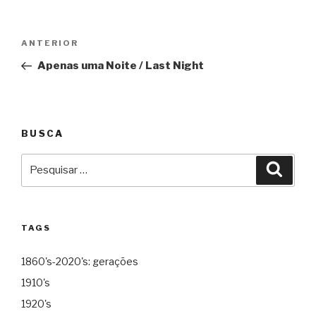
Navegação
Anterior
ANTERIOR
de
Apenas uma Noite / Last Night
Post
BUSCA
Pesquisar
Pesqu
por:
TAGS
1860's-2020's: gerações
1910's
1920's