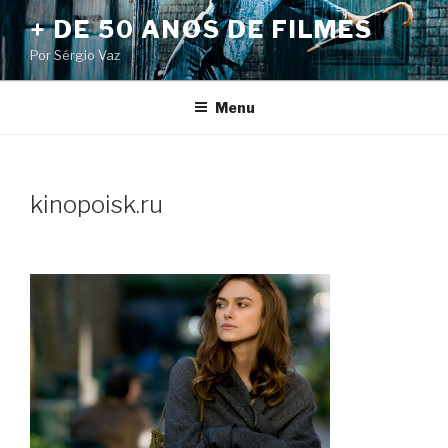
Pular
+ DE 50 ANOS DE FILMES
para
Por Sérgio Vaz
o
conteúdo
Menu
kinopoisk.ru