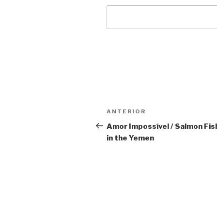
Navegação
Anterior
ANTERIOR
de
Amor Impossível / Salmon Fis
in the Yemen
Post