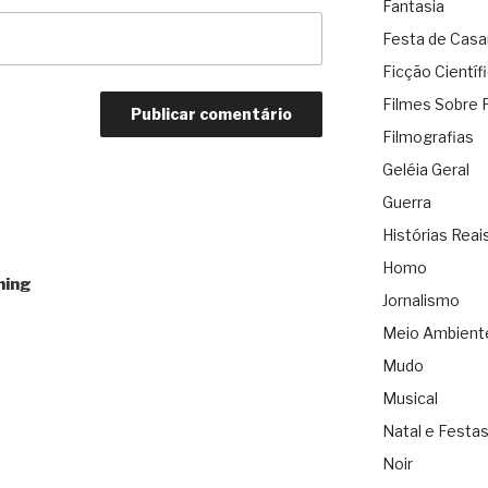
Fantasia
Festa de Cas
Ficção Científ
Filmes Sobre 
Filmografias
Geléia Geral
Guerra
Histórias Reai
Homo
hing
Jornalismo
Meio Ambient
Mudo
Musical
Natal e Festa
Noir