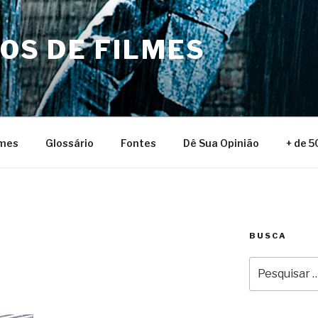
NOS DE FILMES
lmes
Glossário
Fontes
Dê Sua Opinião
+ de 5
BUSCA
Pesquisar
por: