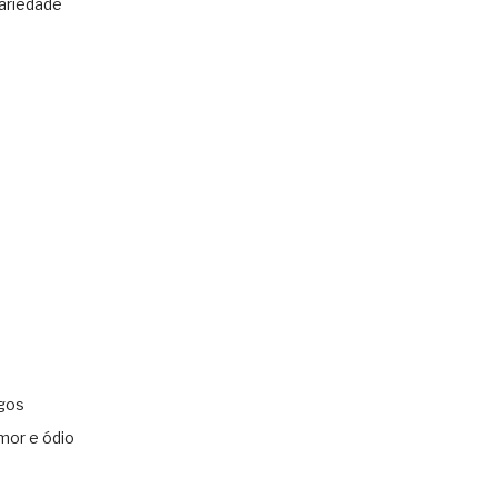
ariedade
gos
mor e ódio