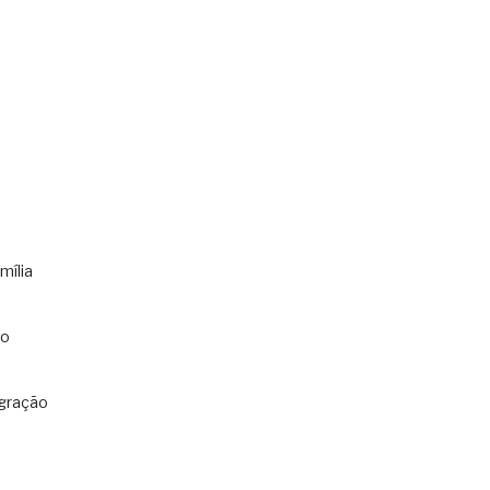
mília
co
gração