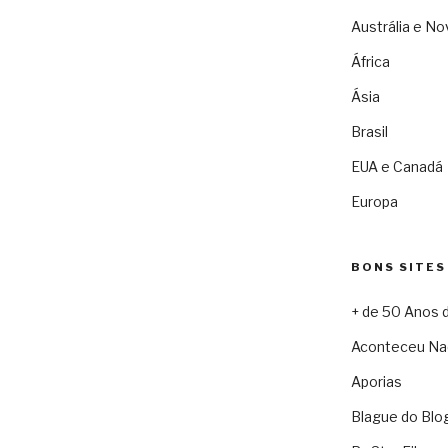
Austrália e No
África
Ásia
Brasil
EUA e Canadá
Europa
BONS SITES
+ de 50 Anos 
Aconteceu Na
Aporias
Blague do Blo