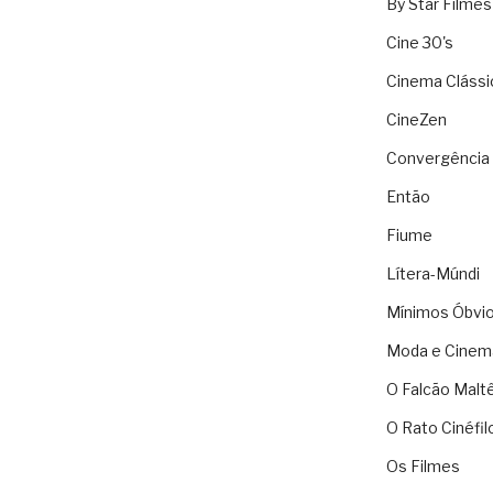
By Star Filmes
Cine 30's
Cinema Clássi
CineZen
Convergência 
Então
Fiume
Lítera-Múndi
Mínimos Óbvi
Moda e Cinem
O Falcão Malt
O Rato Cinéfil
Os Filmes