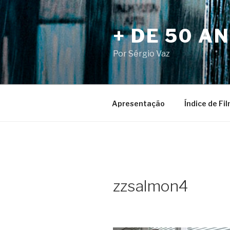
Pular
para
+ DE 50 A
o
conteúdo
Por Sérgio Vaz
Apresentação
Índice de Fi
zzsalmon4