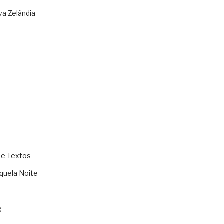
va Zelândia
de Textos
quela Noite
g