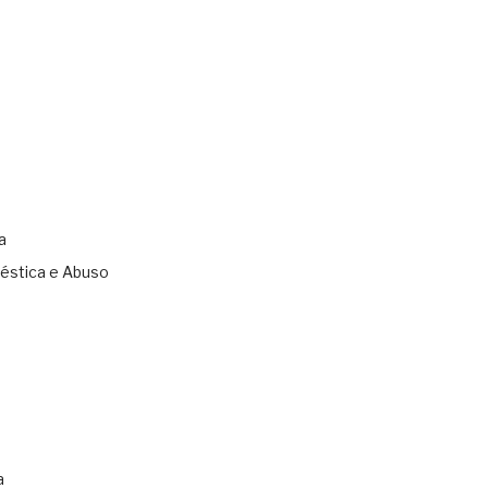
a
éstica e Abuso
s
a