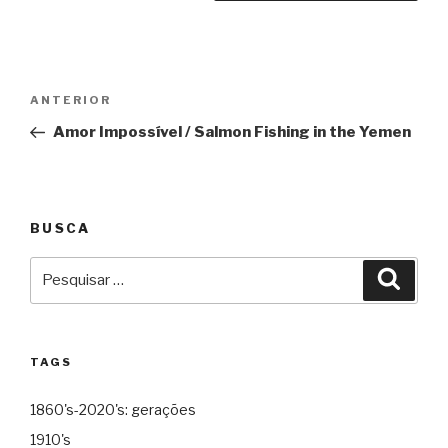
Navegação
Anterior
ANTERIOR
de
Amor Impossível / Salmon Fishing in the Yemen
Post
BUSCA
Pesquisar
Pesqu
por:
TAGS
1860's-2020's: gerações
1910's