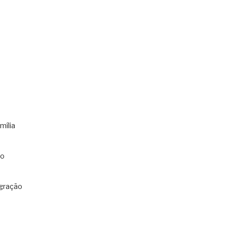
mília
co
gração