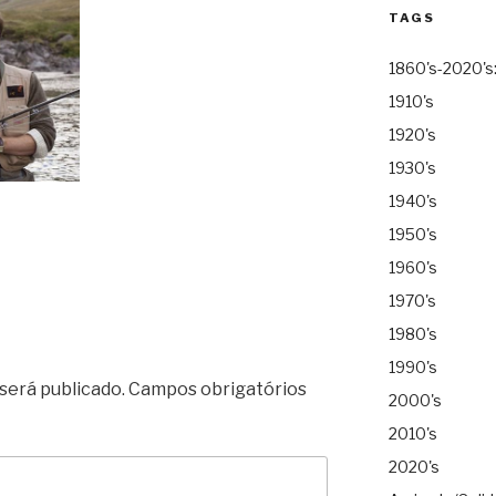
TAGS
1860's-2020's
1910's
1920's
1930's
1940's
1950's
1960's
1970's
1980's
1990's
será publicado.
Campos obrigatórios
2000's
2010's
2020's