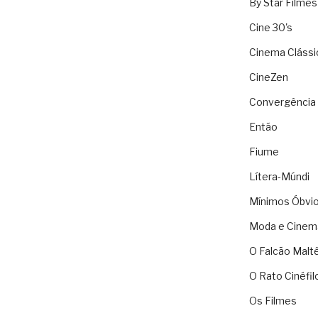
By Star Filmes
Cine 30's
Cinema Clássi
CineZen
Convergência 
Então
Fiume
Lítera-Múndi
Mínimos Óbvi
Moda e Cinem
O Falcão Malt
O Rato Cinéfil
Os Filmes