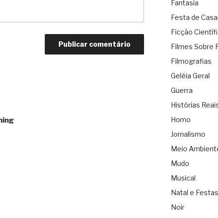
Fantasia
Festa de Cas
Ficção Científ
Filmes Sobre 
Filmografias
Geléia Geral
Guerra
Histórias Reai
Homo
hing
Jornalismo
Meio Ambient
Mudo
Musical
Natal e Festa
Noir