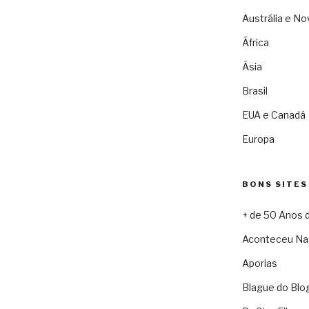
Austrália e No
África
Ásia
Brasil
EUA e Canadá
Europa
BONS SITES
+ de 50 Anos 
Aconteceu Na
Aporias
Blague do Blo