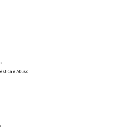
a
éstica e Abuso
s
a