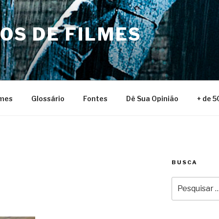
NOS DE FILMES
lmes
Glossário
Fontes
Dê Sua Opinião
+ de 5
BUSCA
Pesquisar
por: