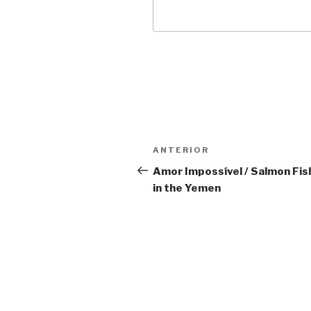
Navegação
Anterior
ANTERIOR
de
Amor Impossível / Salmon Fis
in the Yemen
Post