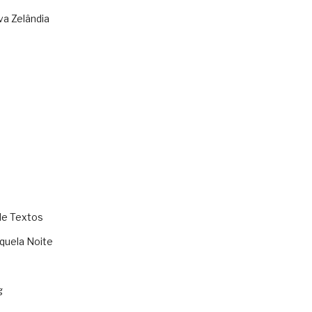
va Zelândia
de Textos
quela Noite
g