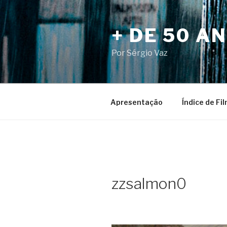
Pular
para
+ DE 50 A
o
conteúdo
Por Sérgio Vaz
Apresentação
Índice de Fi
zzsalmon0