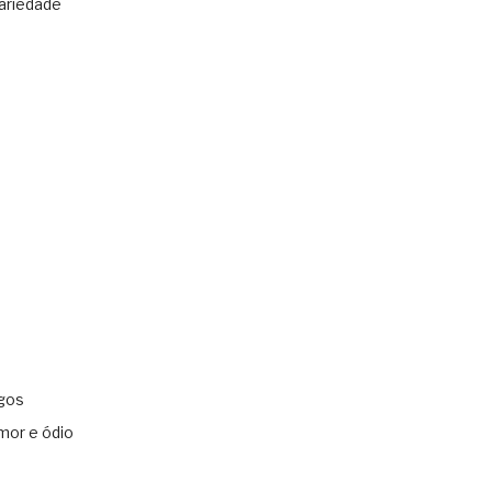
ariedade
gos
mor e ódio