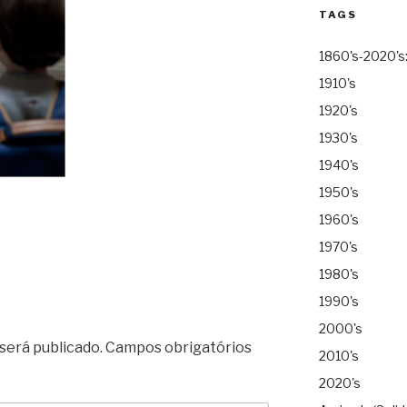
TAGS
1860's-2020's
1910's
1920's
1930's
1940's
1950's
1960's
1970's
1980's
1990's
2000's
será publicado.
Campos obrigatórios
2010's
2020's