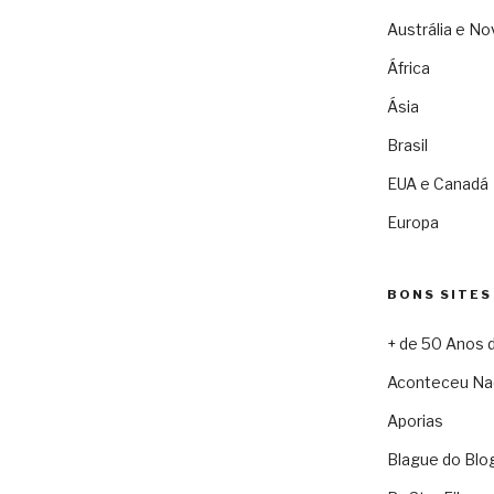
Austrália e No
África
Ásia
Brasil
EUA e Canadá
Europa
BONS SITES
+ de 50 Anos 
Aconteceu Na
Aporias
Blague do Blo