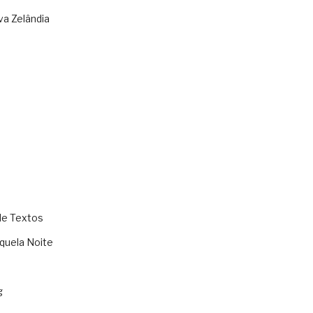
va Zelândia
de Textos
quela Noite
g