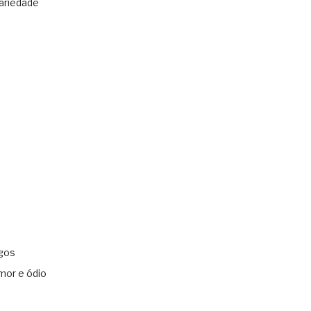
ariedade
gos
mor e ódio