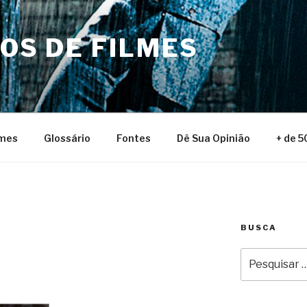
NOS DE FILMES
lmes
Glossário
Fontes
Dê Sua Opinião
+ de 5
BUSCA
Pesquisar
por: