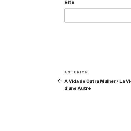
Site
Navegação
Anterior
ANTERIOR
de
A Vida de Outra Mulher / La Vi
d’une Autre
Post