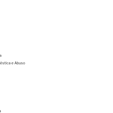
a
éstica e Abuso
s
a