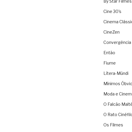
By Star Filmes
Cine 30's
Cinema Clássi
CineZen
Convergência 
Então
Fiume
Lítera-Múndi
Mínimos Óbvi
Moda e Cinem
O Falcão Malt
O Rato Cinéfil
Os Filmes