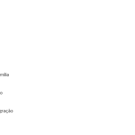
mília
co
gração