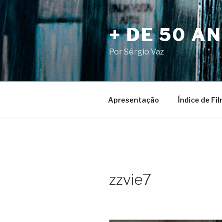
Pular
para
+ DE 50 A
o
conteúdo
Por Sérgio Vaz
Apresentação
Índice de Fi
zzvie7