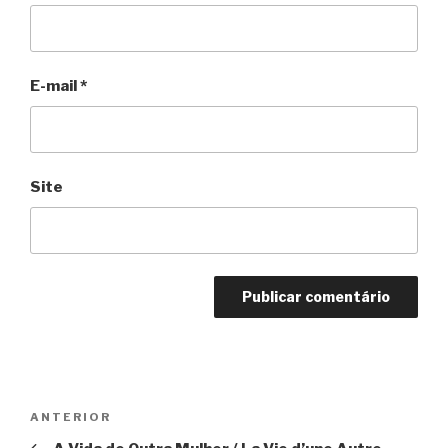
E-mail
*
Site
Navegação
Anterior
ANTERIOR
de