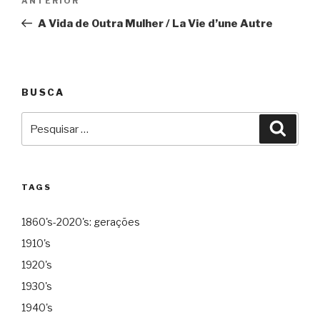
Anterior
ANTERIOR
de
A Vida de Outra Mulher / La Vie d’une Autre
Post
BUSCA
Pesquisar
Pesqu
por:
TAGS
1860's-2020's: gerações
1910's
1920's
1930's
1940's