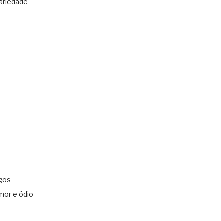
ariedade
gos
mor e ódio