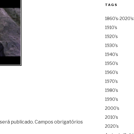
TAGS
1860's-2020's
1910's
1920's
1930's
1940's
1950's
1960's
1970's
1980's
1990's
2000's
2010's
será publicado.
Campos obrigatórios
2020's