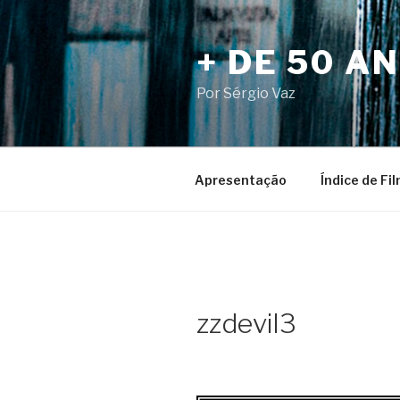
Pular
para
+ DE 50 A
o
conteúdo
Por Sérgio Vaz
Apresentação
Índice de Fi
zzdevil3