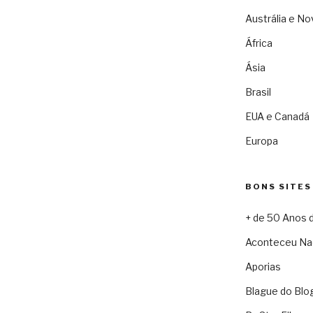
Austrália e No
África
Ásia
Brasil
EUA e Canadá
Europa
BONS SITES
+ de 50 Anos 
Aconteceu Na
Aporias
Blague do Blo