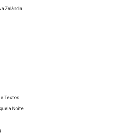
va Zelândia
de Textos
quela Noite
g