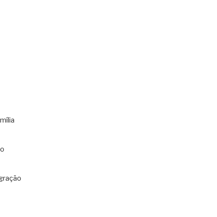
mília
co
gração