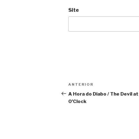
Site
Navegação
Anterior
ANTERIOR
de
A Hora do Diabo / The Devil at
O’Clock
Post