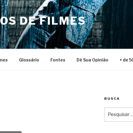
NOS DE FILMES
lmes
Glossário
Fontes
Dê Sua Opinião
+ de 5
BUSCA
Pesquisar
por: