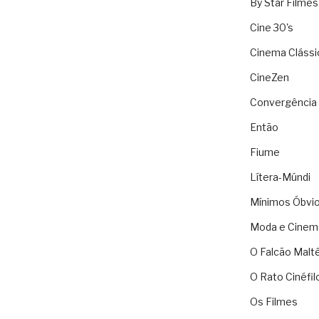
By Star Filmes
Cine 30's
Cinema Clássi
CineZen
Convergência 
Então
Fiume
Lítera-Múndi
Mínimos Óbvi
Moda e Cinem
O Falcão Malt
O Rato Cinéfil
Os Filmes