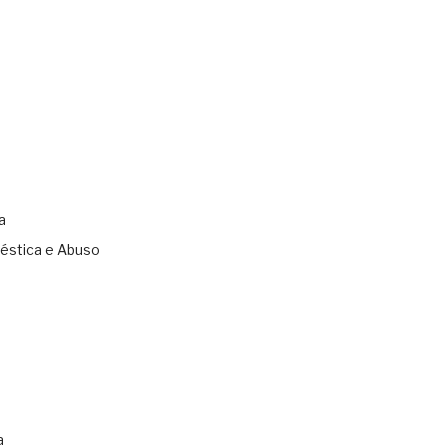
a
éstica e Abuso
s
a