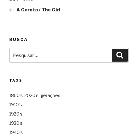
Anterior
de
A Garota / The Girl
Post
BUSCA
Pesquisar
Pesqu
por:
TAGS
1860's-2020's: gerações
1910's
1920's
1930's
1940's