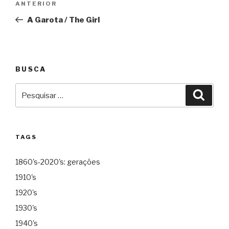
Anterior
ANTERIOR
de
A Garota / The Girl
Post
BUSCA
Pesquisar
Pesqu
por:
TAGS
1860's-2020's: gerações
1910's
1920's
1930's
1940's