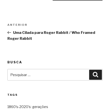
Navegação
Anterior
ANTERIOR
de
Uma Cilada para Roger Rabbit / Who Framed
Post
Roger Rabbit
BUSCA
Pesquisar
Pesqu
por:
TAGS
1860's-2020's: gerações