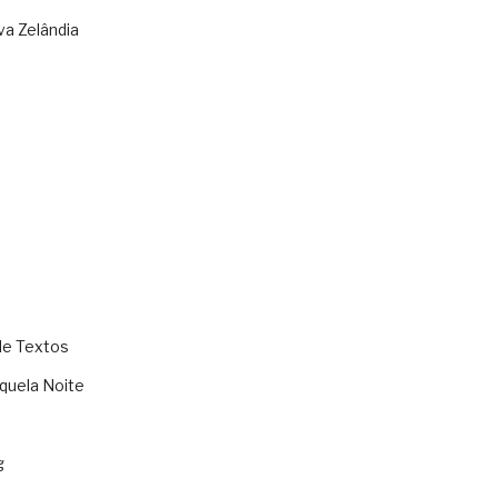
va Zelândia
de Textos
quela Noite
g