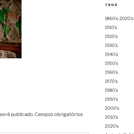
TAGS
1860's-2020's
1910's
1920's
1930's
1940's
1950's
1960's
1970's
1980's
1990's
2000's
será publicado.
Campos obrigatórios
2010's
2020's