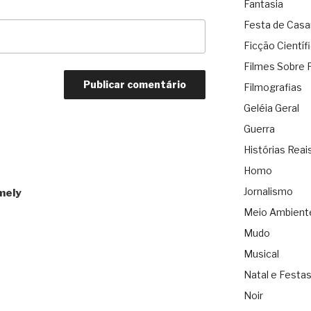
Fantasia
Festa de Cas
Ficção Científ
Filmes Sobre 
Filmografias
Geléia Geral
Guerra
Histórias Reai
Homo
Jornalismo
mely
Meio Ambient
Mudo
Musical
Natal e Festa
Noir