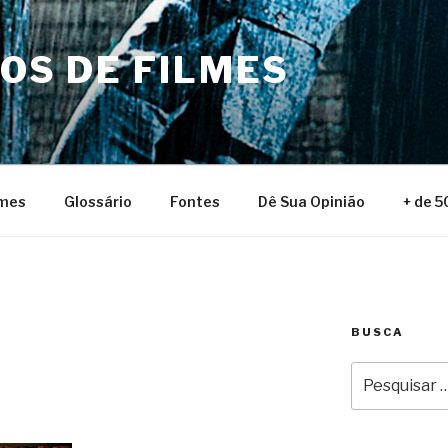
NOS DE FILMES
lmes
Glossário
Fontes
Dê Sua Opinião
+ de 5
BUSCA
Pesquisar
por: