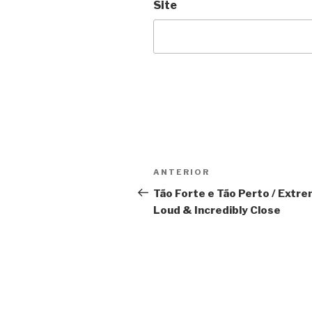
Site
Navegação
Anterior
ANTERIOR
de
Tão Forte e Tão Perto / Extre
Loud & Incredibly Close
Post