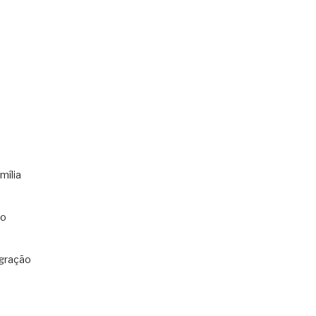
mília
co
gração