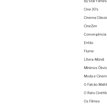
By Star Filmes
Cine 30's
Cinema Clássi
CineZen
Convergência 
Então
Fiume
Lítera-Múndi
Mínimos Óbvi
Moda e Cinem
O Falcão Malt
O Rato Cinéfil
Os Filmes