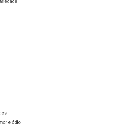
ariedade
gos
mor e ódio