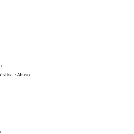
a
éstica e Abuso
s
a