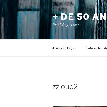
Pular
para
+ DE 50 A
o
conteúdo
Por Sérgio Vaz
Apresentação
Índice de Fi
zzloud2