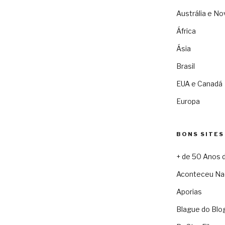
Austrália e No
África
Ásia
Brasil
EUA e Canadá
Europa
BONS SITES
+ de 50 Anos 
Aconteceu Na
Aporias
Blague do Blo