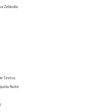
va Zelândia
de Textos
quela Noite
g