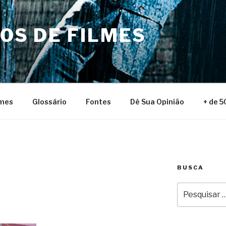
NOS DE FILMES
lmes
Glossário
Fontes
Dê Sua Opinião
+ de 5
BUSCA
Pesquisar
por: