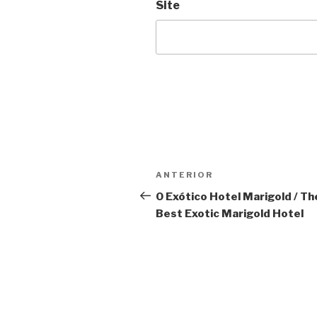
Site
Navegação
Anterior
ANTERIOR
de
O Exótico Hotel Marigold / Th
Best Exotic Marigold Hotel
Post