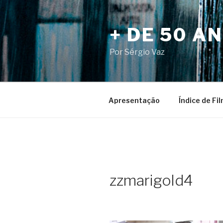
Pular
para
+ DE 50 A
o
conteúdo
Por Sérgio Vaz
Apresentação
Índice de Fi
zzmarigold4