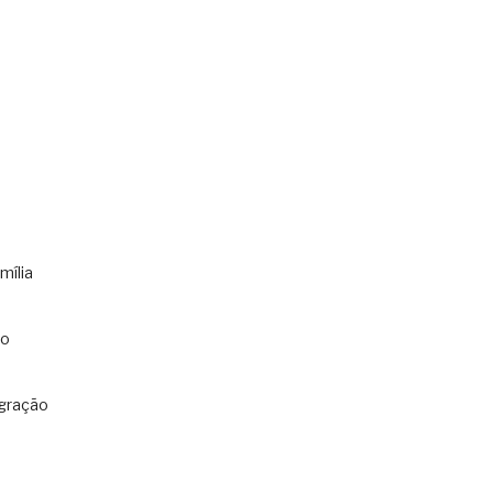
mília
co
gração