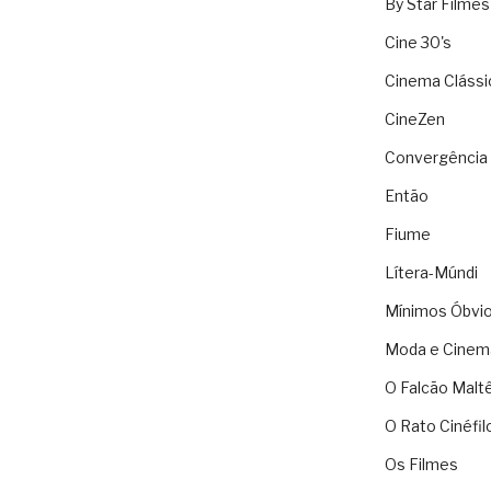
By Star Filmes
Cine 30's
Cinema Clássi
CineZen
Convergência 
Então
Fiume
Lítera-Múndi
Mínimos Óbvi
Moda e Cinem
O Falcão Malt
O Rato Cinéfil
Os Filmes