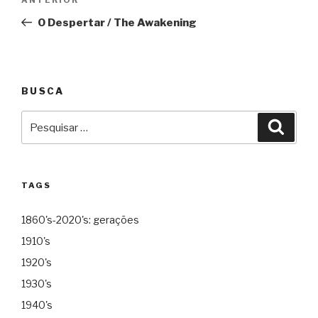
Anterior
de
O Despertar / The Awakening
Post
BUSCA
Pesquisar
Pesqu
por:
TAGS
1860's-2020's: gerações
1910's
1920's
1930's
1940's