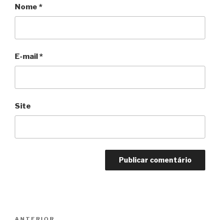
Nome
*
E-mail
*
Site
Navegação
Anterior
ANTERIOR