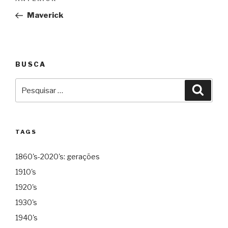
de
Maverick
Post
BUSCA
Pesquisar
Pesqu
por:
TAGS
1860's-2020's: gerações
1910's
1920's
1930's
1940's