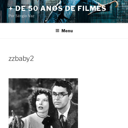
Pular
+ DE 50 ANOS DE FILMES
para
Por Sérgio Vaz
o
conteúdo
Menu
zzbaby2