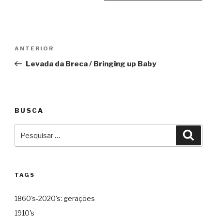
Navegação
Anterior
ANTERIOR
de
Levada da Breca / Bringing up Baby
Post
BUSCA
Pesquisar
Pesqu
por:
TAGS
1860's-2020's: gerações
1910's