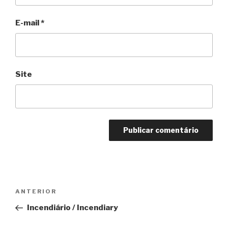
E-mail
*
Site
Navegação
Anterior
ANTERIOR
de
Incendiário / Incendiary
Post