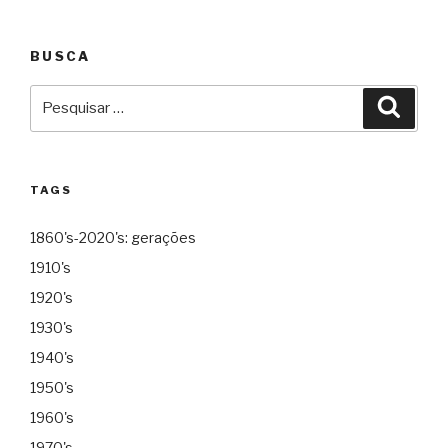
BUSCA
Pesquisar
Pesqu
por:
TAGS
1860's-2020's: gerações
1910's
1920's
1930's
1940's
1950's
1960's
1970's