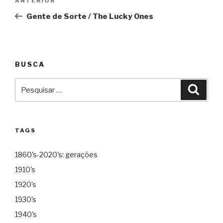
Anterior
ANTERIOR
de
Gente de Sorte / The Lucky Ones
Post
BUSCA
Pesquisar
Pesqu
por:
TAGS
1860's-2020's: gerações
1910's
1920's
1930's
1940's