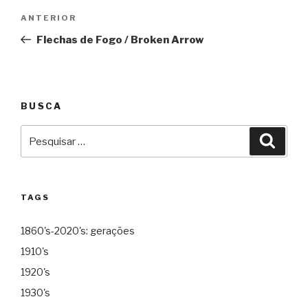
Navegação
Anterior
ANTERIOR
de
Flechas de Fogo / Broken Arrow
Post
BUSCA
Pesquisar
Pesqu
por:
TAGS
1860's-2020's: gerações
1910's
1920's
1930's