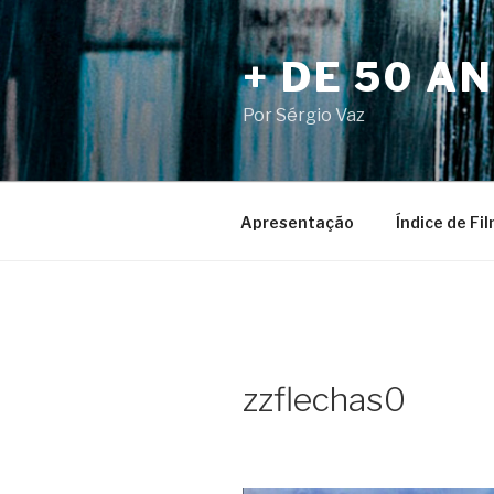
Pular
para
+ DE 50 A
o
conteúdo
Por Sérgio Vaz
Apresentação
Índice de Fi
zzflechas0