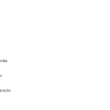
mília
co
gração