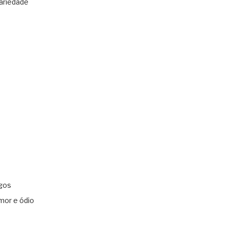
ariedade
gos
mor e ódio