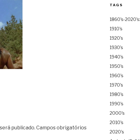
TAGS
1860's-2020's
1910's
1920's
1930's
1940's
1950's
1960's
1970's
1980's
1990's
2000's
2010's
será publicado.
Campos obrigatórios
2020's