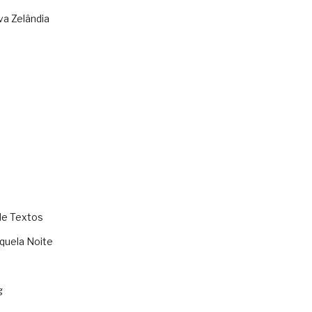
va Zelândia
de Textos
quela Noite
g