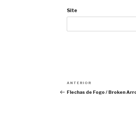
Site
Navegação
Anterior
ANTERIOR
de
Flechas de Fogo / Broken Arr
Post