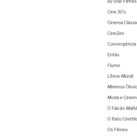
By Star Filmes
Cine 30's
Cinema Clássi
CineZen
Convergência 
Então
Fiume
Lítera-Múndi
Mínimos Óbvi
Moda e Cinem
O Falcão Malt
O Rato Cinéfil
Os Filmes