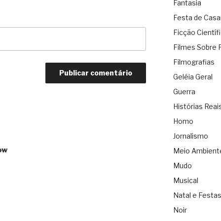
Fantasia
Festa de Cas
Ficção Científ
Filmes Sobre 
Filmografias
Geléia Geral
Guerra
Histórias Reai
Homo
Jornalismo
ow
Meio Ambient
Mudo
Musical
Natal e Festa
Noir