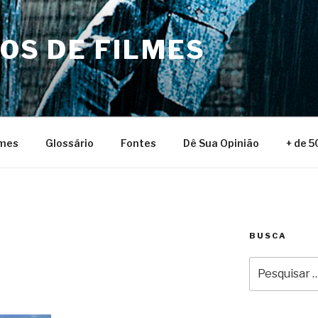
NOS DE FILMES
lmes
Glossário
Fontes
Dê Sua Opinião
+ de 5
BUSCA
Pesquisar
por: