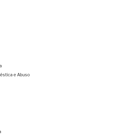
a
éstica e Abuso
s
a