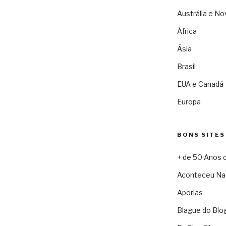
Austrália e No
África
Ásia
Brasil
EUA e Canadá
Europa
BONS SITES
+ de 50 Anos 
Aconteceu Na
Aporias
Blague do Blo