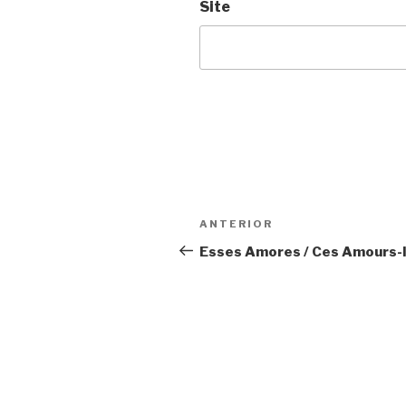
Site
Navegação
Anterior
ANTERIOR
de
Esses Amores / Ces Amours-
Post