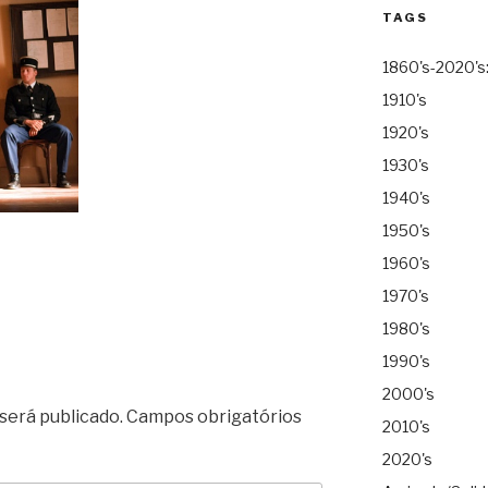
TAGS
1860's-2020's
1910's
1920's
1930's
1940's
1950's
1960's
1970's
1980's
1990's
2000's
será publicado.
Campos obrigatórios
2010's
2020's