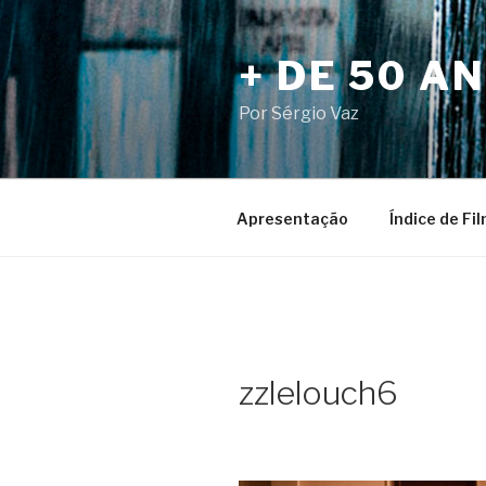
Pular
para
+ DE 50 A
o
conteúdo
Por Sérgio Vaz
Apresentação
Índice de Fi
zzlelouch6