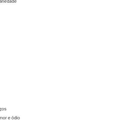
ariedade
gos
mor e ódio