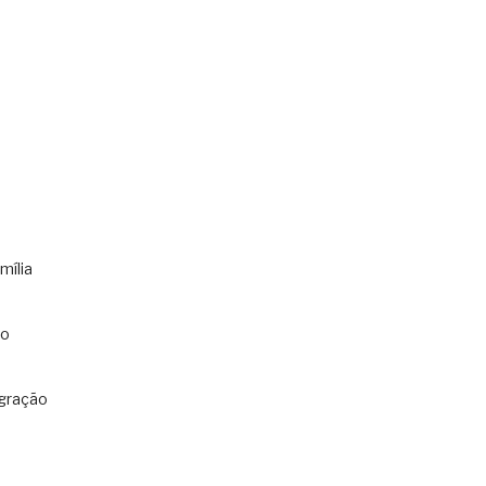
mília
co
gração