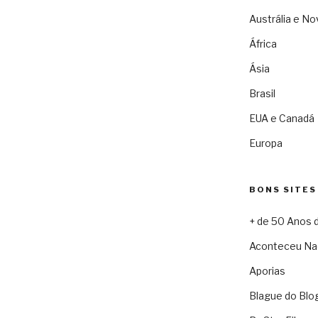
Austrália e No
África
Ásia
Brasil
EUA e Canadá
Europa
BONS SITES
+ de 50 Anos 
Aconteceu Na
Aporias
Blague do Blo