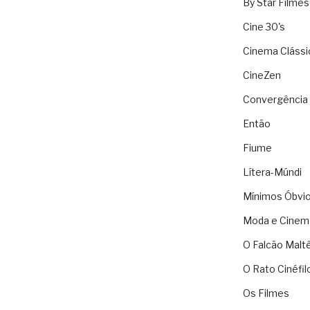
By Star Filmes
Cine 30's
Cinema Clássi
CineZen
Convergência 
Então
Fiume
Lítera-Múndi
Mínimos Óbvi
Moda e Cinem
O Falcão Malt
O Rato Cinéfil
Os Filmes