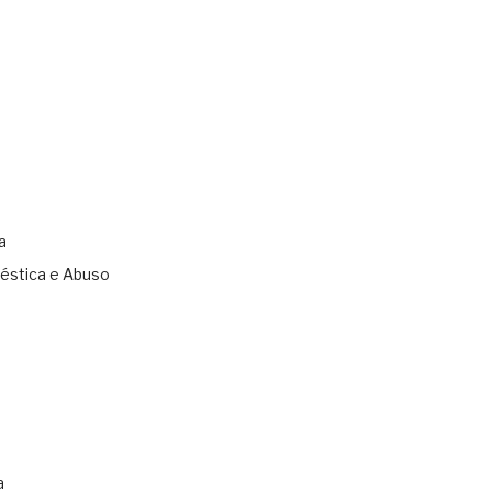
a
éstica e Abuso
s
a