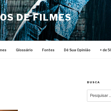
NOS DE FILMES
lmes
Glossário
Fontes
Dê Sua Opinião
+ de 5
BUSCA
Pesquisar
por: