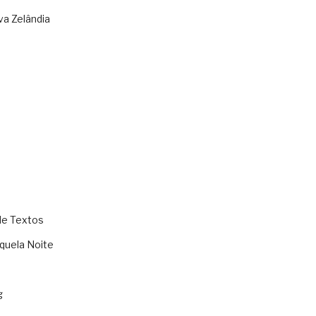
va Zelândia
de Textos
quela Noite
g