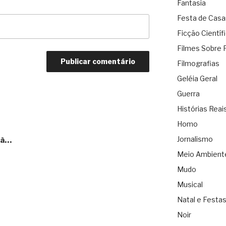
Fantasia
Festa de Cas
Ficção Científ
Filmes Sobre 
Filmografias
Geléia Geral
Guerra
Histórias Reai
Homo
Jornalismo
là…
Meio Ambient
Mudo
Musical
Natal e Festa
Noir