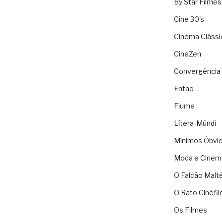
By Star Filmes
Cine 30's
Cinema Clássi
CineZen
Convergência 
Então
Fiume
Lítera-Múndi
Mínimos Óbvi
Moda e Cinem
O Falcão Malt
O Rato Cinéfil
Os Filmes