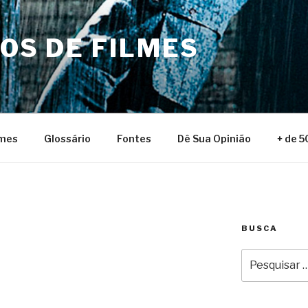
NOS DE FILMES
lmes
Glossário
Fontes
Dê Sua Opinião
+ de 5
BUSCA
Pesquisar
por: