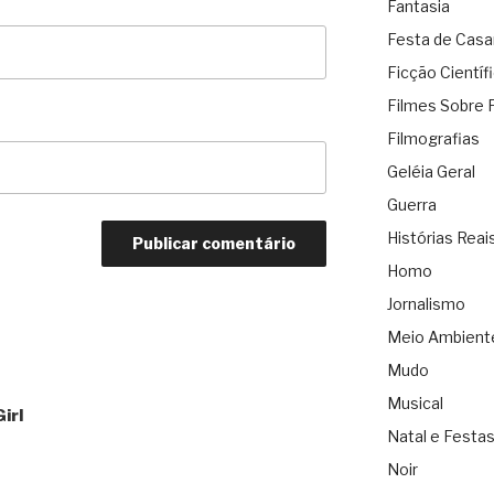
Fantasia
Festa de Cas
Ficção Científ
Filmes Sobre 
Filmografias
Geléia Geral
Guerra
Histórias Reai
Homo
Jornalismo
Meio Ambient
Mudo
Musical
irl
Natal e Festa
Noir