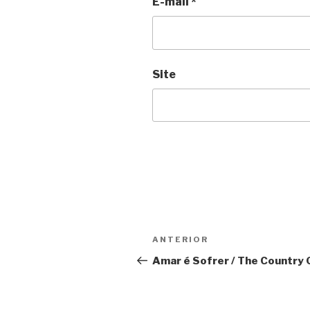
E-mail
*
Site
Navegação
Anterior
ANTERIOR
de
Amar é Sofrer / The Country G
Post