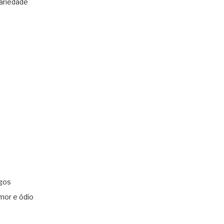
ariedade
gos
mor e ódio