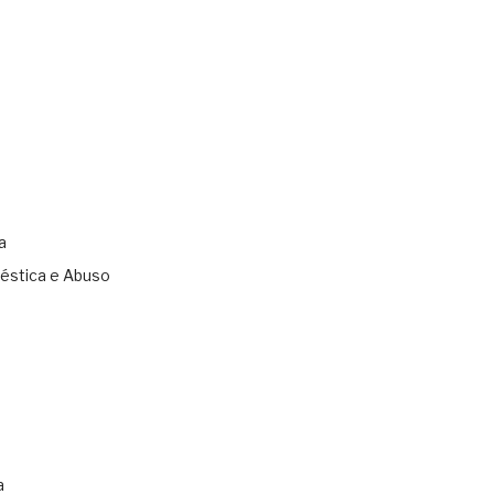
a
éstica e Abuso
s
a