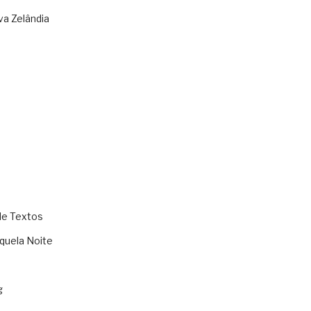
va Zelândia
de Textos
quela Noite
g