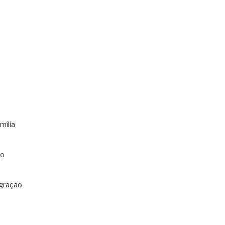
mília
co
gração