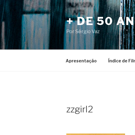
Pular
para
+ DE 50 A
o
conteúdo
Por Sérgio Vaz
Apresentação
Índice de Fi
zzgirl2