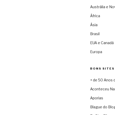
Austrália e No
África
Ásia
Brasil
EUA e Canadá
Europa
BONS SITES
+ de 50 Anos 
Aconteceu Na
Aporias
Blague do Blo