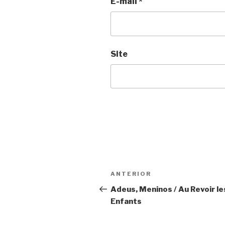
E-mail
*
Site
Navegação
Anterior
ANTERIOR
de
Adeus, Meninos / Au Revoir le
Enfants
Post