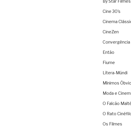
By Star Filmes
Cine 30's
Cinema Clássi
CineZen
Convergência 
Então
Fiume
Lítera-Múndi
Mínimos Óbvi
Moda e Cinem
O Falcão Malt
O Rato Cinéfil
Os Filmes