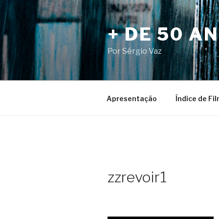
Pular
para
+ DE 50 A
o
conteúdo
Por Sérgio Vaz
Apresentação
Índice de Fi
zzrevoir1