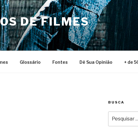
NOS DE FILMES
lmes
Glossário
Fontes
Dê Sua Opinião
+ de 5
BUSCA
Pesquisar
por: