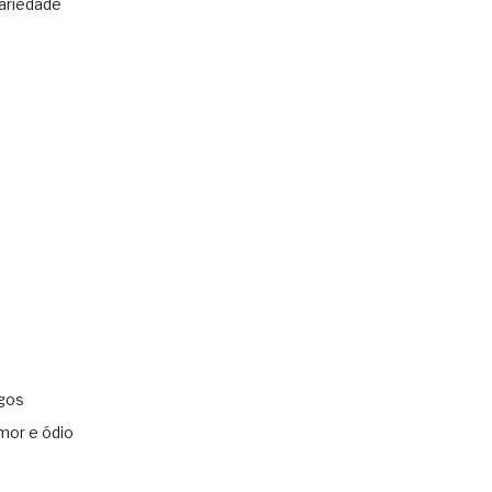
ariedade
gos
mor e ódio