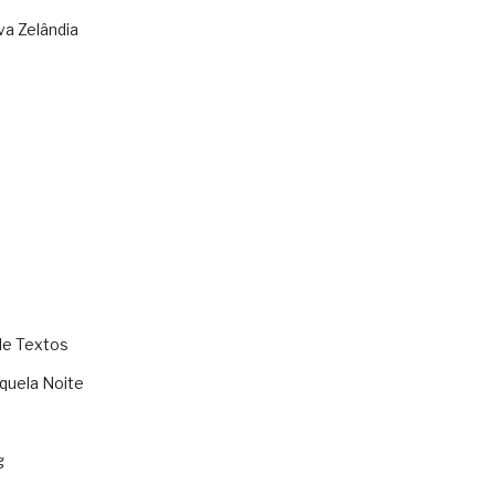
va Zelândia
de Textos
quela Noite
g