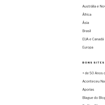
Austrália e No
África
Ásia
Brasil
EUA e Canadá
Europa
BONS SITES
+ de 50 Anos 
Aconteceu Na
Aporias
Blague do Blo