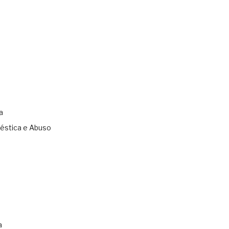
a
éstica e Abuso
s
a