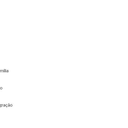
mília
co
gração