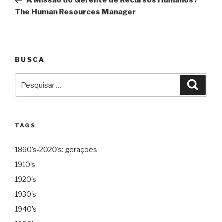
Post
The Human Resources Manager
BUSCA
Pesquisar
Pesqu
por:
TAGS
1860's-2020's: gerações
1910's
1920's
1930's
1940's