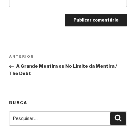
Navegação
Anterior
ANTERIOR
de
A Grande Mentira ou No Limite da Mentira /
Post
The Debt
BUSCA
Pesquisar
Pesqu
por: