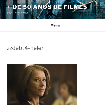
Pular
+ DE 50 ANOS DE FILMES
para
Por Sérgio Vaz
o
conteúdo
Menu
zzdebt4-helen