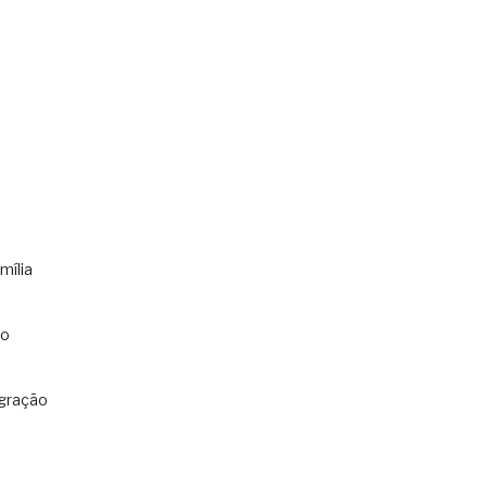
mília
co
gração