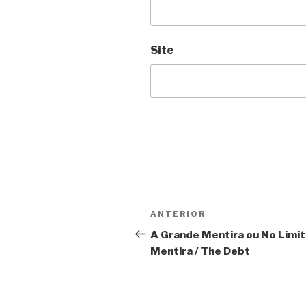
Site
Navegação
Anterior
ANTERIOR
de
A Grande Mentira ou No Limit
Mentira / The Debt
Post