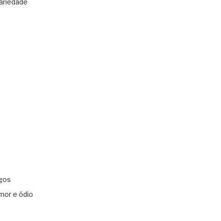
ariedade
gos
mor e ódio