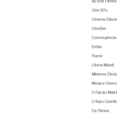
By Star Filmes
Cine 30's
Cinema Clássi
CineZen
Convergência 
Então
Fiume
Lítera-Múndi
Mínimos Óbvi
Moda e Cinem
O Falcão Malt
O Rato Cinéfil
Os Filmes