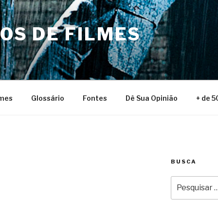
NOS DE FILMES
lmes
Glossário
Fontes
Dê Sua Opinião
+ de 5
BUSCA
Pesquisar
por: