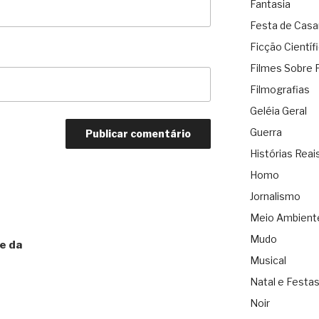
Fantasia
Festa de Cas
Ficção Científ
Filmes Sobre 
Filmografias
Geléia Geral
Guerra
Histórias Reai
Homo
Jornalismo
Meio Ambient
Mudo
e da
Musical
Natal e Festa
Noir