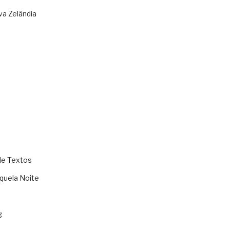
va Zelândia
de Textos
quela Noite
g