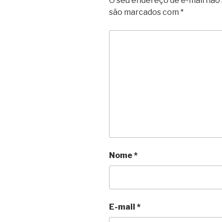
O seu endereço de e-mail não 
são marcados com
*
Nome
*
E-mail
*