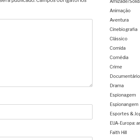
será publicado.
Campos obrigatórios
Amizade/Solid
Animação
Aventura
Cinebiografia
Clássico
Comida
Comédia
Crime
Documentário
Drama
Espionagem
Espionangem
Esportes & Jo
EUA-Europa: a
Faith Hill