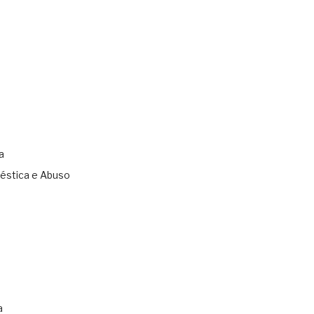
a
éstica e Abuso
s
a