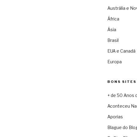
Austrália e No
África
Ásia
Brasil
EUA e Canadá
Europa
BONS SITES
+ de 50 Anos 
Aconteceu Na
Aporias
Blague do Blo