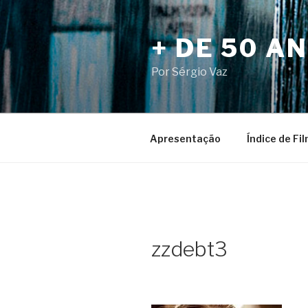
Pular
para
+ DE 50 A
o
conteúdo
Por Sérgio Vaz
Apresentação
Índice de Fi
zzdebt3