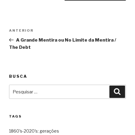
Navegação
Anterior
ANTERIOR
de
A Grande Mentira ou No Limite da Mentira /
Post
The Debt
BUSCA
Pesquisar
Pesqu
por:
TAGS
1860's-2020's: gerações