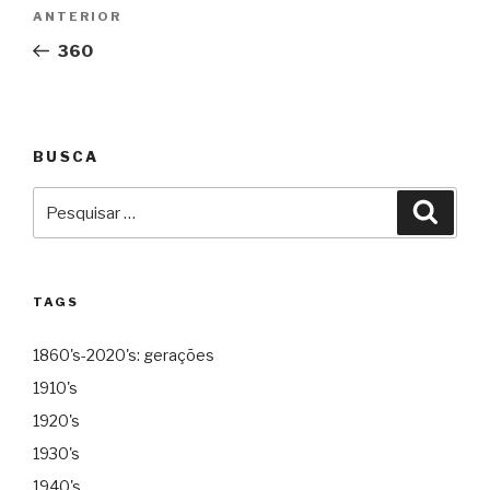
Navegação
Anterior
ANTERIOR
de
360
Post
BUSCA
Pesquisar
Pesqu
por:
TAGS
1860's-2020's: gerações
1910's
1920's
1930's
1940's